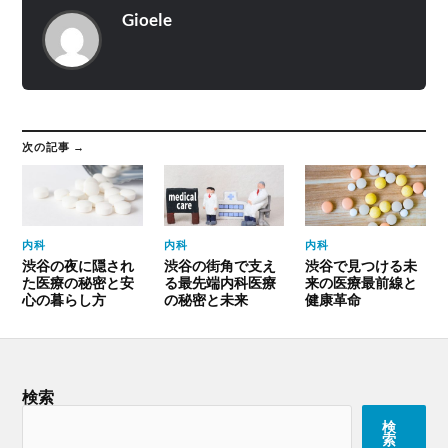
Gioele
次の記事 →
内科
内科
内科
渋谷の夜に隠され
渋谷の街角で支え
渋谷で見つける未
た医療の秘密と安
る最先端内科医療
来の医療最前線と
心の暮らし方
の秘密と未来
健康革命
検索
検
索