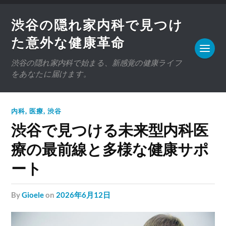
渋谷の隠れ家内科で見つけ
た意外な健康革命
渋谷の隠れ家内科で始まる、新感覚の健康ライフ
をあなたに届けます。
内科
,
医療
,
渋谷
渋谷で見つける未来型内科医
療の最前線と多様な健康サポ
ート
by
Gioele
on
2026年6月12日