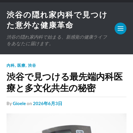
渋谷の隠れ家内科で見つけ
た意外な健康革命
渋谷の隠れ家内科で始まる、新感覚の健康ライフ
をあなたに届けます。
内科
,
医療
,
渋谷
渋谷で見つける最先端内科医
療と多文化共生の秘密
by
Gioele
on
2026年6月3日