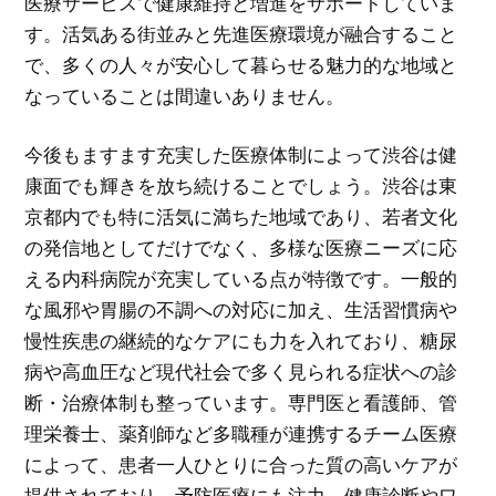
医療サービスで健康維持と増進をサポートしていま
す。活気ある街並みと先進医療環境が融合すること
で、多くの人々が安心して暮らせる魅力的な地域と
なっていることは間違いありません。
今後もますます充実した医療体制によって渋谷は健
康面でも輝きを放ち続けることでしょう。渋谷は東
京都内でも特に活気に満ちた地域であり、若者文化
の発信地としてだけでなく、多様な医療ニーズに応
える内科病院が充実している点が特徴です。一般的
な風邪や胃腸の不調への対応に加え、生活習慣病や
慢性疾患の継続的なケアにも力を入れており、糖尿
病や高血圧など現代社会で多く見られる症状への診
断・治療体制も整っています。専門医と看護師、管
理栄養士、薬剤師など多職種が連携するチーム医療
によって、患者一人ひとりに合った質の高いケアが
提供されており、予防医療にも注力。健康診断やワ