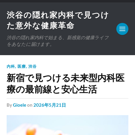
渋谷の隠れ家内科で見つけ
た意外な健康革命
渋谷の隠れ家内科で始まる、新感覚の健康ライフ
をあなたに届けます。
内科
,
医療
,
渋谷
新宿で見つける未来型内科医
療の最前線と安心生活
by
Gioele
on
2026年5月21日